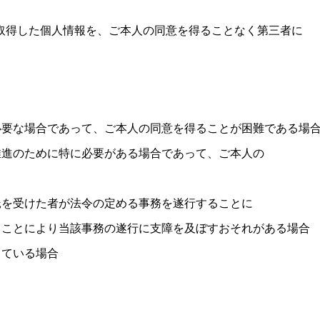
取得した
個人情報を、
ご本人の
同意を
得ることなく
第三者に
必要な場合であって、
ご本人の同意を
得ることが
困難である場
推進のために
特に必要がある場合であって、
ご本人の
託を受けた者が
法令の定める事務を
遂行することに
ることにより
当該事務の
遂行に
支障を
及ぼす
おそれが
ある場合
っている場合