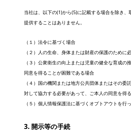
当社は、
以下の(1)から(5)に
記載する
場合を除き、
提供することは
ありません。
（１）法令に基づく場合
（２）人の生命、
身体または財産の保護のために
（３）公衆衛生の
向上または
児童の
健全な育成の
同意を得ることが
困難である場合
（４）国の機関
または
地方公共団体または
その委
対して協力する
必要があって、
ご本人の
同意を得
（５）個人情報保護法に
基づくオプトアウトを
行
3. 開示等の手続