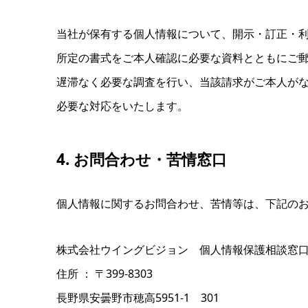
当社が保有する個人情報について
、開示・訂正・
所定の書式を
ご本人確認に
必要な資料とともに
ご
遅滞なく
必要な
調査を行い、
当該請求が
ご本人が
必要な
対応を
いたします。
4. お問合わせ・苦情窓口
個人情報に関するお問合わせ、苦情等は、下記の
株式会社ウイングビジョン 個人情報保護相談窓
住所 ： 〒399-8303
長野県安曇野市穂高5951‐1 301