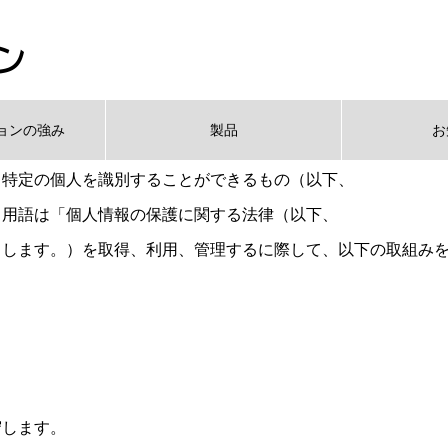
て
ョンの強み
製品
お
人に
関する
情報で
あって、
特定の
個人を
識別できる
情報、
また
り
特定の
個人を
識別する
ことが
できるもの
（以下、
る
用語は
「個人情報の
保護に
関する
法律
（以下、
とします。）
を
取得、
利用、
管理する
に際して、
以下の
取組み
守します。