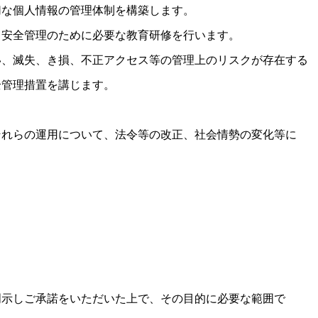
切な
個人情報の
管理体制を
構築します。
、
安全管理の
ために
必要な
教育研修を
行います。
い
、滅失、
き損、
不正アクセス等の
管理上の
リスクが
存在する
全管理措置を
講じます。
それらの
運用について、
法令等の
改正、
社会情勢の
変化等に
明示し
ご承諾を
いただいた上で、
その目的に
必要な
範囲で