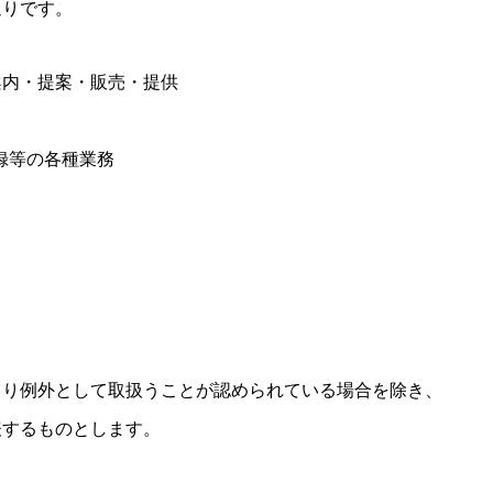
通りです。
案内・提案・販売・提供
登録等の各種業務
より
例外として
取扱うことが
認められている
場合を
除き、
表するものと
します。