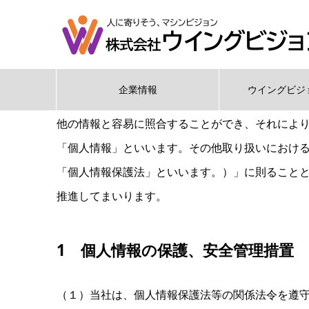
個人情報の取扱いに関し
企業情報
ウイングビジ
株式会社ウイングビジョン
（以後 当社）
は、
個
他の
情報と
容易に
照合する
ことが
でき、
それによ
「個人情報」と
いいます。
その他
取り扱いに
おけ
「個人情報保護法」と
いいます。）」
に則る
こと
推進して
まいります。
1 個人情報の保護、安全管理措置
（１）当社は、
個人情報保護法等の
関係法令を
遵