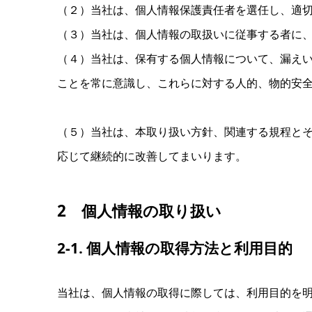
（２）当社は、
個人情報保護責任者を
選任し、適
（３）当社は、
個人情報の取扱いに
従事する者に
（４）当社は、
保有する個人情報について、
漏え
ことを
常に意識し、
これらに
対する
人的、
物的
安
（５）当社は、
本取り扱い方針、
関連する
規程と
応じて
継続的に
改善して
まいります。
2 個人情報の取り扱い
2-1. 個人情報の取得方法と利用目的
当社は、
個人情報の
取得に
際しては、
利用目的を