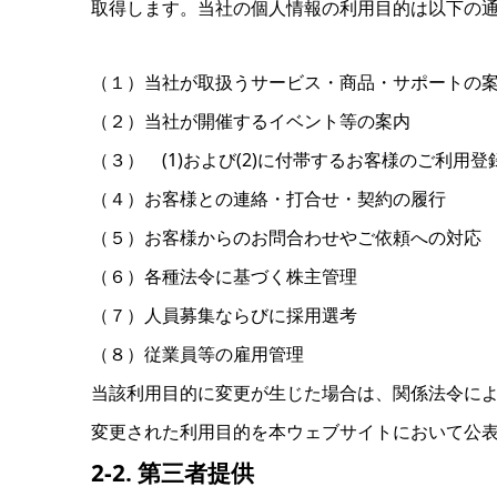
取得します。
当社の
個人情報の
利用目的は
以下の
（１）当社が取扱うサービス・商品・サポートの
（２）当社が開催するイベント等の案内
（３） (1)および(2)に付帯するお客様のご利用
（４）お客様との連絡・打合せ・契約の履行
（５）お客様からのお問合わせやご依頼への対応
（６）各種法令に基づく株主管理
（７）人員募集ならびに採用選考
（８）従業員等の雇用管理
当該利用目的に変更が生じた場合は、
関係法令に
変更された
利用目的を
本ウェブサイトに
おいて
公
2-2. 第三者提供